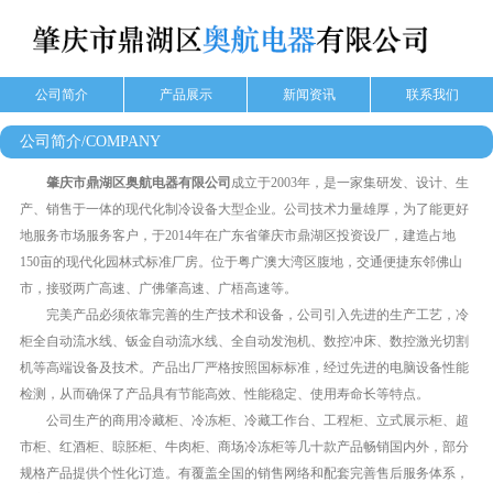
公司简介
产品展示
新闻资讯
联系我们
公司简介/COMPANY
肇庆市鼎湖区奥航电器有限公司
成立于2003年，是一家集研发、设计、生
产、销售于一体的现代化制冷设备大型企业。公司技术力量雄厚，为了能更好
地服务市场服务客户，于2014年在广东省肇庆市鼎湖区投资设厂，建造占地
150亩的现代化园林式标准厂房。位于粤广澳大湾区腹地，交通便捷东邻佛山
市，接驳两广高速、广佛肇高速、广梧高速等。
完美产品必须依靠完善的生产技术和设备，公司引入先进的生产工艺，冷
柜全自动流水线、钣金自动流水线、全自动发泡机、数控冲床、数控激光切割
机等高端设备及技术。产品出厂严格按照国标标准，经过先进的电脑设备性能
检测，从而确保了产品具有节能高效、性能稳定、使用寿命长等特点。
公司生产的商用冷藏柜、冷冻柜、冷藏工作台、工程柜、立式展示柜、超
市柜、红酒柜、䁁胚柜、牛肉柜、商场冷冻柜等几十款产品畅销国内外，部分
规格产品提供个性化订造。有覆盖全国的销售网络和配套完善售后服务体系，