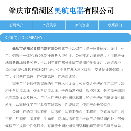
公司简介
产品展示
新闻资讯
联系我们
公司简介/COMPANY
肇庆市鼎湖区奥航电器有限公司
成立于2003年，是一家集研发、设计、生
产、销售于一体的现代化制冷设备大型企业。公司技术力量雄厚，为了能更好
地服务市场服务客户，于2014年在广东省肇庆市鼎湖区投资设厂，建造占地
150亩的现代化园林式标准厂房。位于粤广澳大湾区腹地，交通便捷东邻佛山
市，接驳两广高速、广佛肇高速、广梧高速等。
完美产品必须依靠完善的生产技术和设备，公司引入先进的生产工艺，冷
柜全自动流水线、钣金自动流水线、全自动发泡机、数控冲床、数控激光切割
机等高端设备及技术。产品出厂严格按照国标标准，经过先进的电脑设备性能
检测，从而确保了产品具有节能高效、性能稳定、使用寿命长等特点。
公司生产的商用冷藏柜、冷冻柜、冷藏工作台、工程柜、立式展示柜、超
市柜、红酒柜、䁁胚柜、牛肉柜、商场冷冻柜等几十款产品畅销国内外，部分
规格产品提供个性化订造。有覆盖全国的销售网络和配套完善售后服务体系，