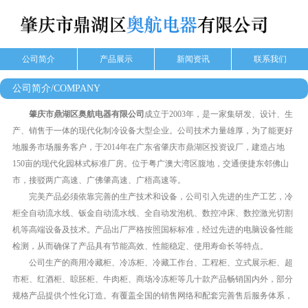
公司简介
产品展示
新闻资讯
联系我们
公司简介/COMPANY
肇庆市鼎湖区奥航电器有限公司
成立于2003年，是一家集研发、设计、生
产、销售于一体的现代化制冷设备大型企业。公司技术力量雄厚，为了能更好
地服务市场服务客户，于2014年在广东省肇庆市鼎湖区投资设厂，建造占地
150亩的现代化园林式标准厂房。位于粤广澳大湾区腹地，交通便捷东邻佛山
市，接驳两广高速、广佛肇高速、广梧高速等。
完美产品必须依靠完善的生产技术和设备，公司引入先进的生产工艺，冷
柜全自动流水线、钣金自动流水线、全自动发泡机、数控冲床、数控激光切割
机等高端设备及技术。产品出厂严格按照国标标准，经过先进的电脑设备性能
检测，从而确保了产品具有节能高效、性能稳定、使用寿命长等特点。
公司生产的商用冷藏柜、冷冻柜、冷藏工作台、工程柜、立式展示柜、超
市柜、红酒柜、䁁胚柜、牛肉柜、商场冷冻柜等几十款产品畅销国内外，部分
规格产品提供个性化订造。有覆盖全国的销售网络和配套完善售后服务体系，