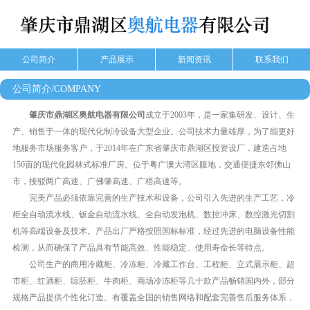
公司简介
产品展示
新闻资讯
联系我们
公司简介/COMPANY
肇庆市鼎湖区奥航电器有限公司
成立于2003年，是一家集研发、设计、生
产、销售于一体的现代化制冷设备大型企业。公司技术力量雄厚，为了能更好
地服务市场服务客户，于2014年在广东省肇庆市鼎湖区投资设厂，建造占地
150亩的现代化园林式标准厂房。位于粤广澳大湾区腹地，交通便捷东邻佛山
市，接驳两广高速、广佛肇高速、广梧高速等。
完美产品必须依靠完善的生产技术和设备，公司引入先进的生产工艺，冷
柜全自动流水线、钣金自动流水线、全自动发泡机、数控冲床、数控激光切割
机等高端设备及技术。产品出厂严格按照国标标准，经过先进的电脑设备性能
检测，从而确保了产品具有节能高效、性能稳定、使用寿命长等特点。
公司生产的商用冷藏柜、冷冻柜、冷藏工作台、工程柜、立式展示柜、超
市柜、红酒柜、䁁胚柜、牛肉柜、商场冷冻柜等几十款产品畅销国内外，部分
规格产品提供个性化订造。有覆盖全国的销售网络和配套完善售后服务体系，