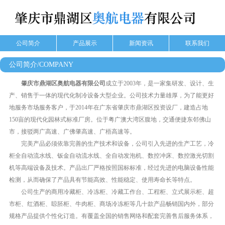
公司简介
产品展示
新闻资讯
联系我们
公司简介/COMPANY
肇庆市鼎湖区奥航电器有限公司
成立于2003年，是一家集研发、设计、生
产、销售于一体的现代化制冷设备大型企业。公司技术力量雄厚，为了能更好
地服务市场服务客户，于2014年在广东省肇庆市鼎湖区投资设厂，建造占地
150亩的现代化园林式标准厂房。位于粤广澳大湾区腹地，交通便捷东邻佛山
市，接驳两广高速、广佛肇高速、广梧高速等。
完美产品必须依靠完善的生产技术和设备，公司引入先进的生产工艺，冷
柜全自动流水线、钣金自动流水线、全自动发泡机、数控冲床、数控激光切割
机等高端设备及技术。产品出厂严格按照国标标准，经过先进的电脑设备性能
检测，从而确保了产品具有节能高效、性能稳定、使用寿命长等特点。
公司生产的商用冷藏柜、冷冻柜、冷藏工作台、工程柜、立式展示柜、超
市柜、红酒柜、䁁胚柜、牛肉柜、商场冷冻柜等几十款产品畅销国内外，部分
规格产品提供个性化订造。有覆盖全国的销售网络和配套完善售后服务体系，